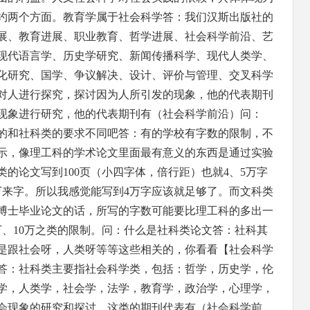
约两个方面。教育学属于社会科学答：我们汉斯出版社的
展、教育进展、职业教育、哲学进展、社会科学前沿、艺
现代语言学、历史学研究、新闻传播科学、现代人类学、
化研究、国学、争议解决、设计、评价与管理、交叉科学
对人进行探究，探讨因为人所引发的现象，他的代表期刊
现象进行研究，他的代表期刊有（社会科学前沿）问：
的和社科类的要求不同吧答：有的学校有字数的限制，不
示，像理工科的学术论文里面最有意义的东西是通过实验
的论文写到100页（小四字体，倍行距）也就4、5万字
万来字。所以我感觉能写到4万字应该就足够了。而文科类
博士毕业论文的话，所写的字数可能要比理工科的多出一
万、10万之类的限制。问：什么是社科类论文答：社科其
是跟社会呀，人类呀等等这些相关的，你看看【社会科学
答：社科类主要指社会科学类，包括：哲学，历史学，伦
学，人类学，社会学，法学，教育学，政治学，心理学，
会现象的研究和探讨，这类的期刊代表有（社会科学前