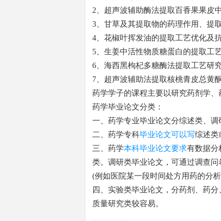
2、超声波辅助酶法提取百香果果皮
3、甘草及其提取物的药理作用、提
4、花椒叶挥发油的提取工艺优化及
5、生姜中活性物质糖蛋白的提取工
6、海西黑枸杞多糖酶法提取工艺研
7、超声波辅助法提取核桃青皮总黄
药学学子的课程主要以研究药剂学、
药学毕业论文分类：
一、药学专业毕业论文分综述类、调
二、药学专科
毕业论文可以写
综述类
三、药学
本科毕业论文要求
有数据分
类。调研类毕业论文，可通过调查问
(例如医院某一段时间处方用药的分析
四、实验类毕业论文，分药剂、药分
质量研究类较容易。