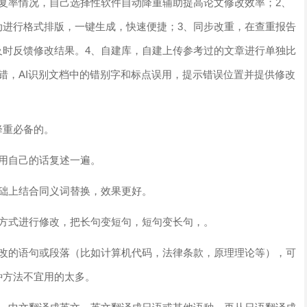
复率情况，自己选择性软件自动降重辅助提高论文修改效率；2、
动进行格式排版，一键生成，快速便捷；3、同步改重，在查重报告
及时反馈修改结果。4、自建库，自建上传参考过的文章进行单独比
错，AI识别文档中的错别字和标点误用，提示错误位置并提供修改
降重必备的。
用自己的话复述一遍。
基础上结合同义词替换，效果更好。
的方式进行修改，把长句变短句，短句变长句，。
修改的语句或段落（比如计算机代码，法律条款，原理理论等），可
种方法不宜用的太多。