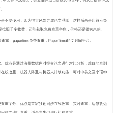
译，中文翻译成英文，英文翻译成日语或其他语种，再从日语翻译成
好。
还是不要使用，因为很大风险导致论文泄露，这样后果是比较麻烦
系统，是按照千字收费，还能获取免费查重字数，价格还是很实惠的。
查重，papertime免费查重，PaperTimei论文时间平台。
数。优点是通过海量数据库对提交论文进行对比分析，准确地查到
时在线改重、机器人降重与机器人排版功能，可对中英文及小语种
费查重字数。优点是首家独创同步在线改重，实时查重，边修改边
课程论文进行查重。适合学生们进行初稿查重。