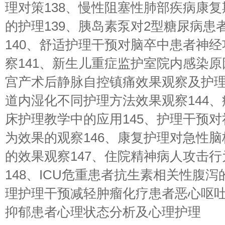
理对策138、慢性阻塞性肺部疾病康
的护理139、胰岛素泵对2型糖尿病患
140、舒适护理干预对脑卒中患者神
察141、新生儿重症监护室院内感染原
宫产术后静脉自控镇痛效果观察及护理
道内湿化不同护理方法效果观察144
床护理教学中的应用145、护理干预
为效果的观察146、康复护理对急性
的效果观察147、住院精神病人攻击
148、ICU危重患者抗生素相关性腹泻
理护理干预减轻肿瘤化疗患者恶心呕吐
抑郁患者心理状态分析及心理护理