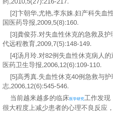
药,2010,5(27):216-217.
[2]卞朝华,尤艳,李东姝.妇产科失血
国医药导报,2009,5(8):160.
[3]龚俊芬.对失血性休克的急救及护
代远程教育,2009,7(5):148-149.
[4]汤月玲.对82例失血性休克病人的
医药卫生导报,2006,12(6):109-110.
[5]高秀真.失血性休克40例急救与护理
志,2006,12(6):545-546.
当前越来越多的临床
工作发现
医学研究
很大程度上减少患者的心理不良反应