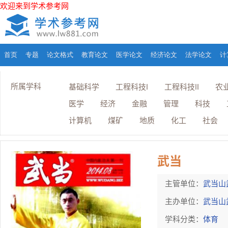
欢迎来到学术参考网
首页
专题
论文格式
教育论文
医学论文
经济论文
法学论文
计
所属学科
基础科学
工程科技I
工程科技II
农
医学
经济
金融
管理
科技
计算机
煤矿
地质
化工
社会
武当
主管单位：
武当山
主办单位：
武当山
学科分类：
体育