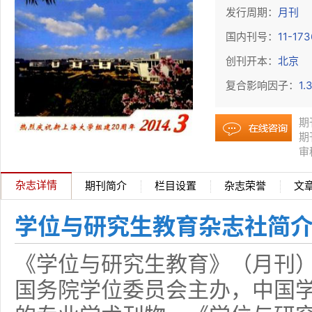
发行周期：
月刊
国内刊号：
11-17
创刊开本：
北京
复合影响因子：
1.
期
期
审
杂志详情
期刊简介
栏目设置
杂志荣誉
文
学位与研究生教育杂志社简
《学位与研究生教育》（月刊）
国务院学位委员会主办，中国