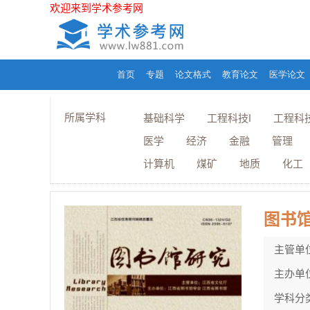
欢迎来到学术参考网
首页
专题
论文格式
教育论文
医学论文
所属学科
基础科学
工程科技I
工程科技
医学
经济
金融
管理
计算机
煤矿
地质
化工
图书
主管单
主办单
学科分