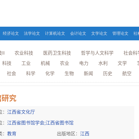
经济论文
法学论文
计算机论文
会计论文
文学论文
管理论文
社
II
农业科技
医药卫生科技
哲学与人文科学
社会科
科技
工业
机械
农业
电力
水利
文学
社会
科学
化学
生物
新闻
历史
航空
馆研究
位：
江西省文化厅
位：
江西省图书馆学会;江西省图书馆
类：
教育
出版地区：
江西