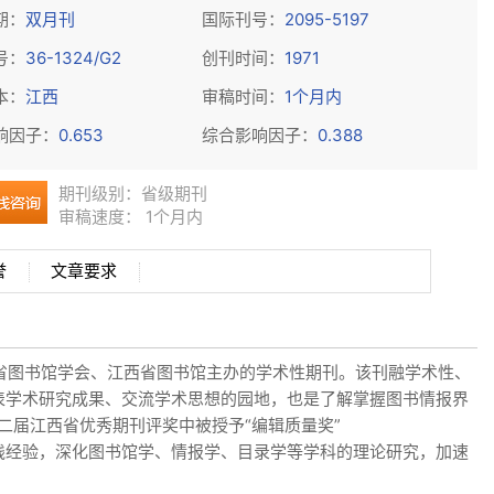
期：
双月刊
国际刊号：
2095-5197
号：
36-1324/G2
创刊时间：
1971
本：
江西
审稿时间：
1个月内
响因子：
0.653
综合影响因子：
0.388
期刊级别：
省级期刊
审稿速度： 1个月内
誉
文章要求
西省图书馆学会、江西省图书馆主办的学术性期刊。该刊融学术性、
表学术研究成果、交流学术思想的园地，也是了解掌握图书情报界
二届江西省优秀期刊评奖中被授予“编辑质量奖”
践经验，深化图书馆学、情报学、目录学等学科的理论研究，加速