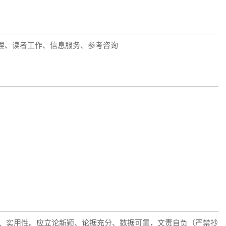
理、读者工作、信息服务、参考咨询
性、实用性。应立论新颖、论据充分、数据可靠，文责自负（严禁抄