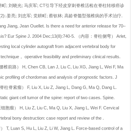
 刘忠军; 党耕町; 刘晓光; 马庆军; CT引导下经皮穿刺脊椎活检在脊柱转移癌诊
(2):.姜亮; 刘忠军; 党耕町; 蔡钦林; 高龄脊髓型颈椎病的手术治疗.
iang, Jean Ouellet. Is there a need for anterior release for 70–
oliosis? Eur Spine J. 2004 Dec;13(8):740-5. （内容：脊柱侧弯） Arlet,
sting local cylinder autograft from adjacent vertebral body for
 technique， operative feasibility and preliminary clinical results.
椎前路） H, Chen CB, Lan J, Liu C, Liu XG, Jiang L, Wei F, Ma
ic profiling of chordomas and analysis of prognostic factors. J
柱脊索瘤） F, Liu X, Liu Z, Jiang L, Dang G, Ma Q, Dang L.
tatic giant cell tumor of the spine: report of two cases. Spine.
H, Liu Z, Liu C, Ma Q, Liu X, Jiang L, Wei F. Cervical
tebral bony destruction: case report and review of the .
n S, Hu L, Liu Z, Li W, Jiang L. Force-based control of a