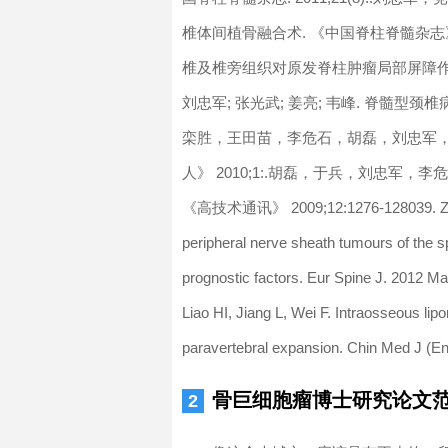
椎体间植骨融合术. 《中国脊柱脊髓杂志》2004
椎及椎旁组织对原发脊柱肿瘤局部屏障作用的组织
刘忠军; 张光武; 姜亮; 韦峰. 脊髓型颈椎
栾胜，王田苗，李危石，胡磊，刘忠军，
人》 2010;1:.胡磊，于兵，刘忠军
《高技术通讯》 2009;12:1276-128039. Zhu B, L
peripheral nerve sheath tumours of the spi
prognostic factors. Eur Spine J. 20
Liao HI, Jiang L, Wei F. Intraosseous lipo
paravertebral expansion. Chin Med J
骨巨细胞瘤博士研究论文