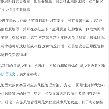
所以要好好的去看看，但是要慎重，要选择正规的医院，这个情况
症状，但是不要拖着。
轻度半脱位，内侧关节囊附着处因有牵拉，可有骨赘形成，第1跖
部皮肤增厚，并可在该处皮下产生滑囊,如红肿发炎，则成为拇滑
节炎，引起疼痛。第二,三跖骨头跖面皮肤因负担加重，形成胼胝.
帮摩擦可形成胼胝或鸡眼.这种情况的话，还是建议去正规医院和
行免费咨询.dl
,其目的是减少出血、少输血、不输血和输自体血,减少不必要的输
科护理论文
，供大家参考。
险因素的种类及对应的风险管理对策。 方法 ：回顾性分析我院42
析风险管理的研究。结果：42例血液内科疾病患者得到有效护
率。结论：实施风险管理可最大程度减少风险发生，利于患者病情