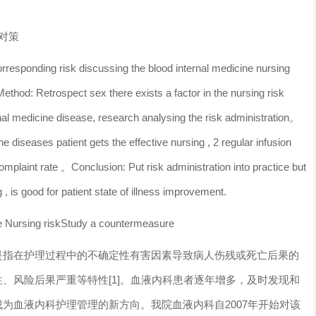
对策
sponding risk discussing the blood internal medicine nursing
hod: Retrospect sex there exists a factor in the nursing risk
nal medicine disease, research analysing the risk administration。
e diseases patient gets the effective nursing , 2 regular infusion
mplaint rate 。Conclusion: Put risk administration into practice but
 is good for patient state of illness improvement.
 Nursing riskStudy a countermeasure
是指在护理过程中的不确定性有害因素导致病人伤残或死亡后果的
、风险后果严重等特性[1]。血液内科患者逐年增多，及时发现和
为血液内科护理管理的新方向。我院血液内科自2007年开始对该