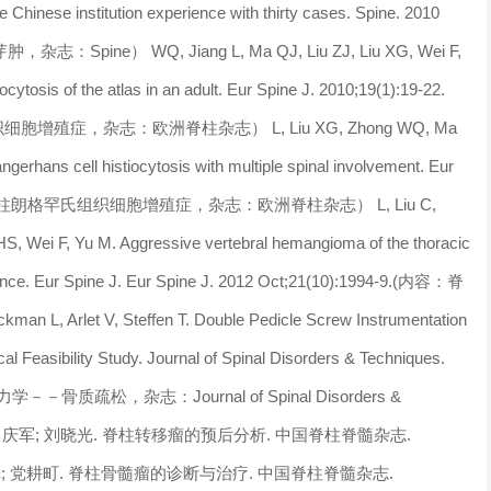
gle Chinese institution experience with thirty cases. Spine. 2010
：Spine） WQ, Jiang L, Ma QJ, Liu ZJ, Liu XG, Wei F,
ytosis of the atlas in an adult. Eur Spine J. 2010;19(1):19-22.
症，杂志：欧洲脊柱杂志） L, Liu XG, Zhong WQ, Ma
gerhans cell histiocytosis with multiple spinal involvement. Eur
9.（内容：脊柱朗格罕氏组织细胞增殖症，杂志：欧洲脊柱杂志） L, Liu C,
HS, Wei F, Yu M. Aggressive vertebral hemangioma of the thoracic
earance. Eur Spine J. Eur Spine J. 2012 Oct;21(10):1994-9.(内容：脊
et V, Steffen T. Double Pedicle Screw Instrumentation
al Feasibility Study. Journal of Spinal Disorders & Techniques.
学－－骨质疏松，杂志：Journal of Spinal Disorders &
耕町; 马庆军; 刘晓光. 脊柱转移瘤的预后分析. 中国脊柱脊髓杂志.
; 马庆军; 党耕町. 脊柱骨髓瘤的诊断与治疗. 中国脊柱脊髓杂志.