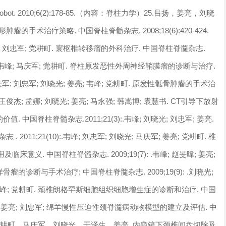
t J Med Robot. 2010;6(2):178-85.（内容：脊柱力学）25.吕扬，姜亮，刘晓
手术治疗策略. 中国脊柱脊髓杂志. 2008;18(6):420-424.
庆军; 刘忠军; 党耕町. 寰枢椎转移瘤的外科治疗. 中国脊柱脊髓杂志.
; 姜亮; 韦峰; 马庆军; 党耕町. 脊柱原发恶性外周神经鞘膜瘤的诊断与治疗.
 马庆军; 刘忠军; 刘晓光; 姜亮; 韦峰; 党耕町. 原发性骶骨肿瘤的手术治
晨; 王俊杰; 孟娜; 刘晓光; 姜亮; 马永强; 韩嵩博; 袁慧书. CT引导下放射
. 中国脊柱脊髓杂志.2011;21(3):.韦峰; 刘晓光; 刘忠军; 姜亮.
011;21(10):.韦峰; 刘忠军; 刘晓光; 马庆军; 姜亮; 党耕町. 椎
义. 中国脊柱脊髓杂志. 2009;19(7): .韦峰; 赵旻暐; 姜亮;
骨瘤的诊断与手术治疗; 中国脊柱脊髓杂志. 2009;19(9): .刘晓光;
; 韦峰; 党耕町. 颈椎朗格罕斯细胞组织细胞增生症的诊断和治疗. 中国
 张凤山; 姜亮; 刘忠军; 绵羊慢性压迫性颈脊髓病动物模型的建立及评估. 中
刘忠军，党耕町，马庆军，刘晓光，于泽生，姜亮. 内窥镜下颈椎间盘切除及