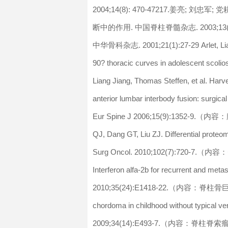
2004;14(8): 470-47217.姜亮;
断中的作用. 中国脊柱脊髓杂志. 2003;13
中华骨科杂志. 2001;21(1):27-29 Arlet, Liang J
90? thoracic curves in adolescent sc
Liang Jiang, Thomas Steffen, et al. Harve
anterior lumbar interbody fusion: surgical
Eur Spine J 2006;15(9):1352-9.（内容：腰
QJ, Dang GT, Liu ZJ. Differential proteom
Surg Oncol. 2010;102(7):720-7.（内容：脊
Interferon alfa-2b for recurrent and metas
2010;35(24):E1418-22.（内容：脊柱骨巨细胞瘤） 
chordoma in childhood without typical ver
2009;34(14):E493-7.（内容：脊柱脊索瘤） T, Lua