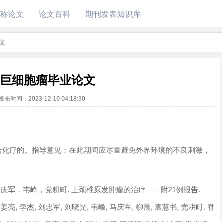
称论文
论文百科
期刊发表知识库
文
巨细胞瘤毕业论文
发布时间：
2023-12-10 04:18:30
合化疗的。指导意见：在此期间应尽量避免外界环境的不良刺激，
庆军，韦峰，党耕町. 上颈椎原发肿瘤的治疗——附21例报告.
.姜亮, 李杰, 刘忠军, 刘晓光, 韦峰, 马庆军, 柳晨, 袁慧书, 党耕町. 脊