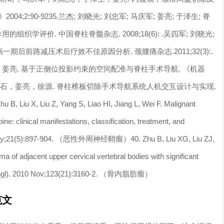
;2:90-9235.兰杰; 刘晓光; 刘忠军; 马庆军; 姜亮; 于泽生; 脊
学评价. 中国脊柱脊髓杂志. 2008;18(6): .吴四军; 刘晓光;
病一期后前路减压术后疗效不佳原因分析. 颈腰痛杂志.2011;32(3):.
姜亮. 基于正侧位投影约束的空间配准与脊柱手术导航. 《机器
，李危石，姜亮，徐源. 脊柱椎板切除手术导航系统人机交互设计与实现.
iu X, Liu Z, Yang S, Liao HI, Jiang L, Wei F. Malignant
ne: clinical manifestations, classification, treatment, and
12 May;21(5):897-904. （恶性外周神经鞘瘤）40. Zhu B, Liu XG, Liu ZJ,
ma of adjacent upper cervical vertebral bodies with significant
 (Engl). 2010 Nov;123(21):3160-2. （骨内脂肪瘤）
范文