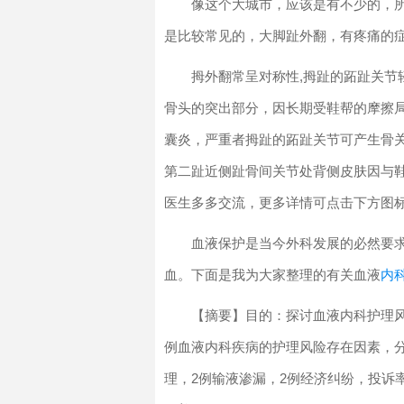
像这个大城市，应该是有不少的，
是比较常见的，大脚趾外翻，有疼痛的
拇外翻常呈对称性,拇趾的跖趾关节
骨头的突出部分，因长期受鞋帮的摩擦局
囊炎，严重者拇趾的跖趾关节可产生骨关
第二趾近侧趾骨间关节处背侧皮肤因与鞋
医生多多交流，更多详情可点击下方图标进
血液保护是当今外科发展的必然要求
血。下面是我为大家整理的有关血液
内
【摘要】目的：探讨血液内科护理风
例血液内科疾病的护理风险存在因素，分
理，2例输液渗漏，2例经济纠纷，投诉