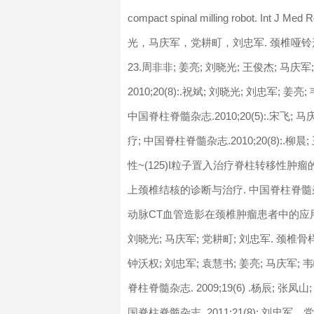
compact spinal milling robot. In
光，马庆军，党耕町，刘忠军. 颈椎哑铃形肿瘤的
23.周非非; 姜亮; 刘晓光; 王俊杰; 马
2010;20(8):.祝斌; 刘晓光; 刘忠军
中国脊柱脊髓杂志.2010;20(5):.宋飞;
疗; 中国脊柱脊髓杂志.2010;20(8):.柳
性~(125)I粒子置入治疗脊柱转移性肿瘤的价值
上颈椎结核的诊断与治疗. 中国脊柱脊髓杂志 . 2
动脉CT血管造影在颈椎肿瘤患者中的应用及临床意
刘晓光; 马庆军; 党耕町; 刘忠军. 颈椎骨样
钟沃权; 刘忠军; 袁慧书; 姜亮; 马庆军
脊柱脊髓杂志. 2009;19(6) .杨辰;
国脊柱脊髓杂志. 2011;21(8):.