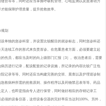
创缝合等等，同时还应当掌握呼吸机管理、心电监测以及血液动力
样才能保障护理质量，提升抢救效率。
诊规划
创设单独的急诊科室，并设置比较醒目的就诊标志，同时急诊科还
全天连续工作的形式来负责首诊。在危重患者方面，必须要建立起
救的伤员，都应当及时的向上级部门汇报［3］。收治患者后，需要
的病历进行记录，配设配套的记录设施，所记录的内容比较广泛包
转院记录等等。同时还应当构建完善的交班、晨查以及护理巡诊制
的急救病种所需的抢救原则、操作程序以及药物禁忌表等等。药品
及定人，也即是指由专人进行保管，同时做好相应的存销记录工
必须的设备仪器，这些设备仪器的完好率应当达到100%。另外，