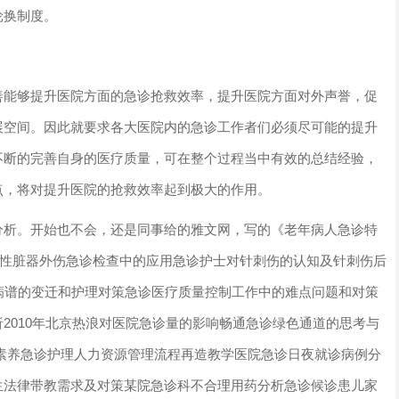
轮换制度。
善能够提升医院方面的急诊抢救效率，提升医院方面对外声誉，促
展空间。因此就要求各大医院内的急诊工作者们必须尽可能的提升
不断的完善自身的医疗质量，可在整个过程当中有效的总结经验，
点，将对提升医院的抢救效率起到极大的作用。
分析。开始也不会，还是同事给的雅文网，写的《老年病人急诊特
质性脏器外伤急诊检查中的应用急诊护士对针刺伤的认知及针刺伤后
病谱的变迁和护理对策急诊医疗质量控制工作中的难点问题和对策
2010年北京热浪对医院急诊量的影响畅通急诊绿色通道的思考与
素养急诊护理人力资源管理流程再造教学医院急诊日夜就诊病例分
生法律带教需求及对策某院急诊科不合理用药分析急诊候诊患儿家