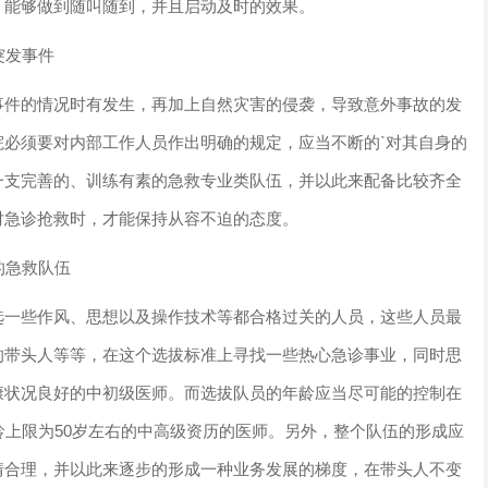
，能够做到随叫随到，并且启动及时的效果。
突发事件
事件的情况时有发生，再加上自然灾害的侵袭，导致意外事故的发
院必须要对内部工作人员作出明确的规定，应当不断的`对其自身的
一支完善的、训练有素的急救专业类队伍，并以此来配备比较齐全
对急诊抢救时，才能保持从容不迫的态度。
的急救队伍
选一些作风、思想以及操作技术等都合格过关的人员，这些人员最
的带头人等等，在这个选拔标准上寻找一些热心急诊事业，同时思
康状况良好的中初级医师。而选拔队员的年龄应当尽可能的控制在
龄上限为50岁左右的中高级资历的医师。另外，整个队伍的形成应
情合理，并以此来逐步的形成一种业务发展的梯度，在带头人不变