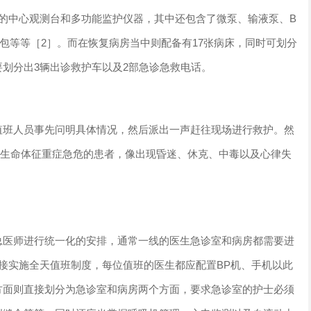
的中心观测台和多功能监护仪器，其中还包含了微泵、输液泵、B
包等等［2］。而在恢复病房当中则配备有17张病床，同时可划分
划分出3辆出诊救护车以及2部急诊急救电话。
值班人员事先问明具体情况，然后派出一声赶往现场进行救护。然
种生命体征重症急危的患者，像出现昏迷、休克、中毒以及心律失
总医师进行统一化的安排，通常一线的医生急诊室和病房都需要进
接实施全天值班制度，每位值班的医生都应配置BP机、手机以此
方面则直接划分为急诊室和病房两个方面，要求急诊室的护士必须