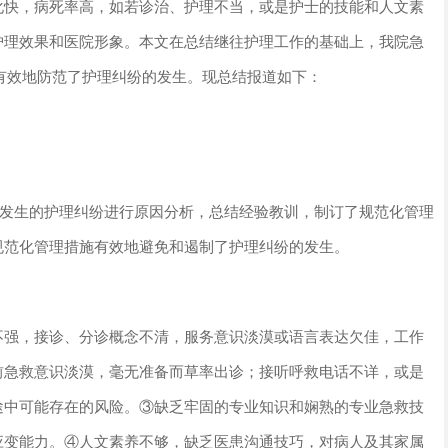
化快，病死率高，如若诊治、护理不当，或是护士的技能和人文素
护理效果和医院形象。本文在总结继往护理工作的基础上，我院急
，有效地防范了护理纠纷的发生。现总结报道如下：
来所发生的护理纠纷进行原因分析，总结经验教训，制订了规范化管理
规范化管理措施有效地避免和遏制了护理纠纷的发生。
不强，接诊、分诊概念不清，服务意识淡漠或语言表达欠佳，工作
前急救意识淡漠，毫无准备而草率出诊；接听呼救电话不详，或是
途中可能存在的风险。③缺乏牢固的专业知识和娴熟的专业急救技
应变能力。④人文素养不够，缺乏医患沟通技巧，对病人及其家属