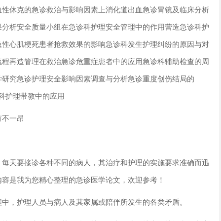
血性休克的急诊救治与影响因素上消化道出血急诊胃镜及临床分析
果分析安全质量小组在急诊科护理安全管理中的作用营造急诊科护
急性心肌梗死患者抢救效果的影响急诊科发生护理纠纷的原因与对
流程再造管理在救治急诊危重症患者中的应用急诊科辅助检查的周
学研究急诊护理安全影响因素调查与分析急诊重度创伤结局的
诊科护理带教中的应用
有不一昂
，每天要接诊各种不同的病人，其治疗和护理的实施要求准确而迅
内容是我为您精心整理的急诊医学论文，欢迎参考！
程中，护理人员与病人及其家属或陪伴所发生的各类矛盾。