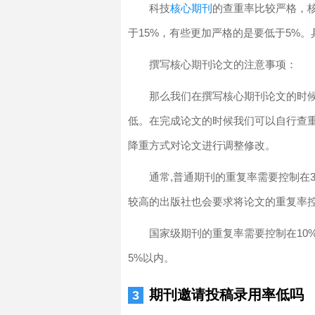
科技
核心期刊
的查重率比较严格，核
于15%，有些更加严格的是要低于5%
撰写核心期刊论文的注意事项：
那么我们在撰写核心期刊论文的时
低。在完成论文的时候我们可以自行查
降重方式对论文进行调整修改。
通常,普通期刊的重复率需要控制在3
较高的出版社也会要求将论文的重复率控
国家级期刊的重复率需要控制在10
5%以内。
期刊邀请投稿录用率低吗