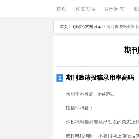
首页
论文发表
期刊问答
职
首页
>
职称论文知识库
>
期刊邀请投稿录用
期刊
期刊邀请投稿录用率高吗
录用率不算高，约45%。
该稿件特征：
你投稿时最好能从已发表的杂志上
或打电话询问，不要用网上随便搜