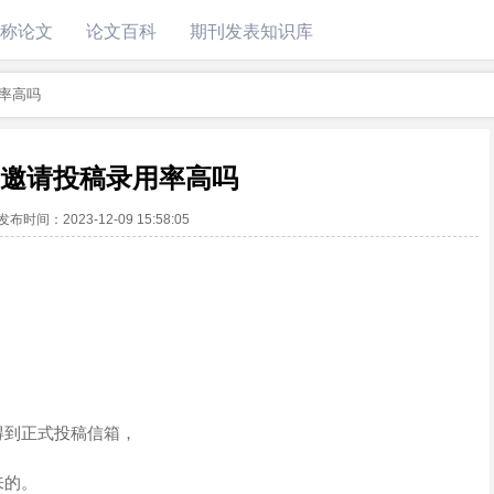
称论文
论文百科
期刊发表知识库
率高吗
邀请投稿录用率高吗
发布时间：
2023-12-09 15:58:05
得到正式投稿信箱，
来的。