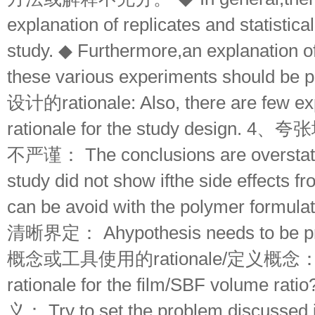
explanation of replicates and statistic
study. ◆ Furthermore,an explanation o
these various experiments should 
设计的rationale: Also, there are few exp
rationale for the study design
不严谨： The conclusions are overstate
study did not show ifthe side effects fr
can be avoid with the polymer formu
清晰界定： Ahypothesis needs to be
概念或工具使用的rationale/定义概念： Wh
rationale for the film/SBF volum
义： Try to set the problem discussed i