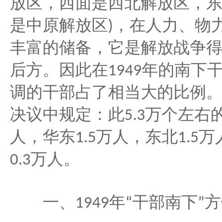
放区，西面是西北解放区，
是中原解放区
，在人力、物
)
丰富的储备，它是解放战争
后方。因此在
年的南下
1949
调的干部占了相当大的比例
决议中规定：此
万个左右
5.3
人，华东
万人，东北
万
1.5
1.5
万人。
0.3
年
干部南下
方
一、
1949
“
”