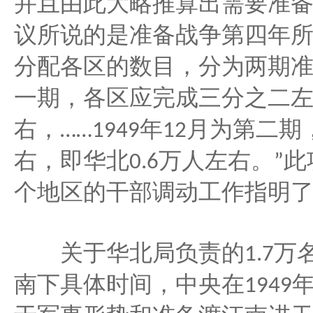
并且由此大略推算出需要准
议所说的是准备战争第四年
分配各区的数目，分为两期
一期，各区应完成三分之二
右，
年
月为第二期
……1949
12
右，即华北
万人左右。
此
0.6
”
个地区的干部调动工作指明
万
关于华北局负责的
1.7
南下具体时间，中央在
1949