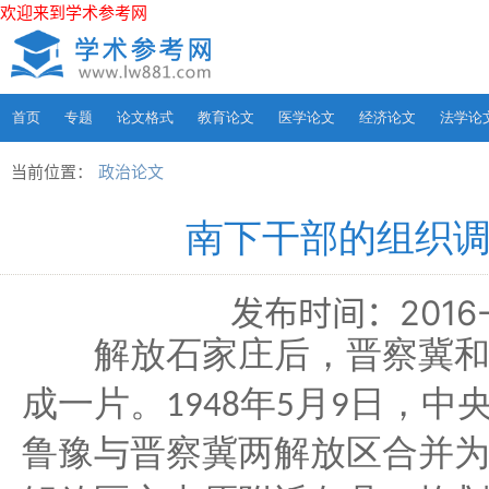
欢迎来到学术参考网
首页
专题
论文格式
教育论文
医学论文
经济论文
法学论
当前位置：
政治论文
南下干部的组织
发布时间：2016-03
解放石家庄后，晋察冀和
年
月
日，中
成一片。
1948
5
9
鲁豫与晋察冀两解放区合并