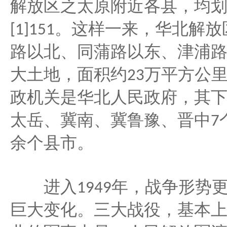
解放区之太原附近各县，均
。这样一来，华北解放
[1]151
路以北、同蒲路以东、津浦
大土地，面积约
万平方公
23
政机关是华北人民政府，其
太岳、冀南、冀鲁豫、晋中
7
余个县市。
年，战争形势
进入
1949
巨大变化。三大战役，基本