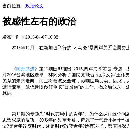
当前位置：
政治论文
被感性左右的政治
发布时间：2016-04-07 10:38
年
月，在新加坡举行的
习马会
是两岸关系发展史
2015
11
“
”
期随即推出
两岸关系前瞻
专题，
《
同舟共进
》第
12
“2016,
”
对
台湾地区选举，林冈分析了国民党能否
触底反弹
王伟
2016
“
'
关系的未来走向，而且将会波及全球，影响世局变动。因此，
进行变革，放低身段做好争取
首投族
的工作。石之瑜认为，
“
”
意识。
期的专题为
时代变局中的青年
。为什么探讨这个问
第
11
“
”
思想权威的反叛。
多年的改革开放，造就了一代既不同于他
30
话
是青年改变时代，还是时代改变青年
所有这些，都值得深
?
?