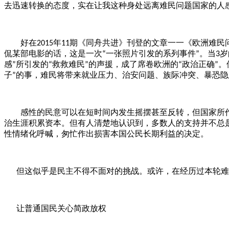
去迅速转换的态度，实在让我这种身处远离难民问题国家的人
年
期《同舟共进》刊登的文章一一《欧洲难民
好在
2015
11
侃某部电影的话，这是一次
一张照片引发的系列事件
。当
岁
“
”
3
感
所引发的
救救难民
的声援，成了席卷欧洲的
政治正确
。
”
“
”
“
”
子
的事，难民将带来就业压力、治安问题、族际冲突、暴恐隐
”
感性的民意可以在短时间内发生摇摆甚至反转，但国家所作
治生涯积累资本。但有人清楚地认识到，多数人的支持并不总
性情绪化呼喊，匆忙作出损害本国公民长期利益的决定。
但这似乎是民主不得不面对的挑战。或许，在经历过本轮难
让普通国民关心简政放权