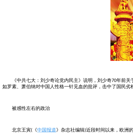
年前关
《中共七大：刘少奇论党内民主》说明，刘少奇
70
如罗素、萧伯纳对中国人性格一针见血的批评，击中了国民劣
感性左右
被
的政治
《
中国报道
》杂志社编辑
近段时间以来，欧洲
北京王寅
(
)