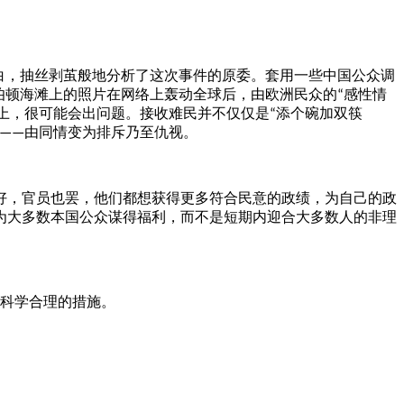
白，抽丝剥茧般地分析了这次事件的原委。套用一些中国公众调
伯顿海滩上的照片在网络上轰动全球后，由欧洲民众的
感性情
“
上，很可能会出问题。接收难民并不仅仅是
添个碗加双筷
“
由同情变为排斥乃至仇视。
——
，官员也罢，他们都想获得更多符合民意的政绩，为自己的政
为大多数本国公众谋得福利，而不是短期内迎合大多数人的非理
科学合理的措施。