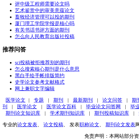
评中级工程师需要论文吗
艺术鉴赏中的审美意蕴论文
畜牧经济管理可以投的期刊
厦门理工学院学报是核心吗
有关书话书评方面的期刊
怎么向人民教育出版社投稿
推荐问答
sci投稿被拒推荐别的期刊
怎么搜索核心期刊是什么意思
黑白手绘手帐排版简约
史学论文参考文献格式
网上兼职文字编辑
医学论文
|
专题
|
期刊
|
最新期刊
|
论文问答
|
期
刊
|
医学论文
|
医学论文百科
|
毕业论文问答网
|
毕
期刊论文知识库
|
学术期刊知识库
|
期刊投稿知识库
|
专业的
论文发表
、
论文投稿
、 发表
职称论文
、
期刊论文发表
免责声明：本网站部分资