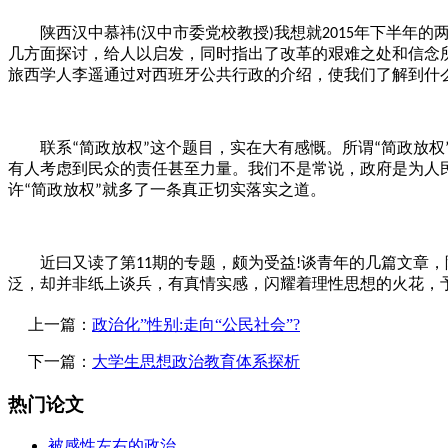
汉中市委党校教授
我想就
年下半年的
陕西汉中慕祎
(
)
2015
几方面探讨，给人以启发，同时指出了改革的艰难之处和信念
旅西学人李遥通过对西班牙公共行政的介绍，使我们了解到什
简政放权
这个题目，实在大有感慨。所谓
简政放权
联系
“
”
“
有人考虑到民众的责任甚至力量。我们不是常说，政府是为人
许
简政放权
就多了一条真正切实落实之道。
“
”
期的专题，颇为受益
谈青年的几篇文章，
近曰又读了第
11
!
泛，却并非纸上谈兵，有真情实感，闪耀着理性思想的火花，
上一篇：
政治化”性别:走向“公民社会”?
下一篇：
大学生思想政治教育体系探析
热门论文
被感性左右的政治