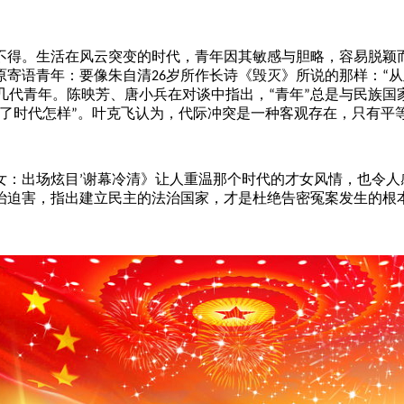
得。生活在风云突变的时代，青年因其敏感与胆略，容易脱颖
原寄语青年：要像朱自清
岁所作长诗《毁灭》所说的那样：
从
26
“
几代青年。陈映芳、唐小兵在对谈中指出，
青年
总是与民族国
“
”
了时代怎样
。叶克飞认为，代际冲突是一种客观存在，只有平
”
谢幕冷清》让人重温那个时代的才女风情，也令人
女：出场炫目
’
治迫害，指出建立民主的法治国家，才是杜绝告密冤案发生的根