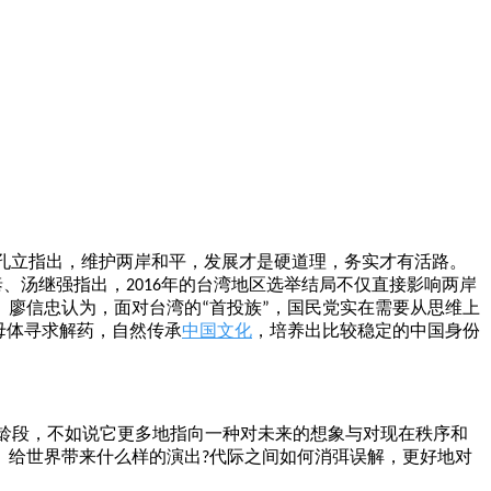
孔立指出，维护两岸和平，发展才是硬道理，务实才有活路。
泰、汤继强指出，
年的台湾地区选举结局不仅直接影响两岸
2016
。廖信忠认为，面对台湾的
首投族
，国民党实在需要从思维上
“
”
母体寻求解药，自然传承
中国文化
，培养出比较稳定的中国身份
龄段，不如说它更多地指向一种对未来的想象与对现在秩序和
、给世界带来什么样的演出
代际之间如何消弭误解，更好地对
?