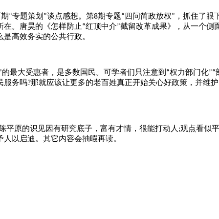
两期
专題策划
谈点感想。第
期专题
四问简政放权
，抓住了眼
“
”
8
“
”
所在。唐昊的《怎样防止
红顶中介
截留改革成果》，从一个侧
“
”
么是高效务实的公共行政。
的最大受惠者，是多数国民。可学者们只注意到
权力部门化
”
“
”“
民服务吗
那就应该让更多的老百姓真正开始关心好政策，并维护
?
陈平原的识见因有研究底子，富有才情，很能打动人
观点看似
;
予人以启迪。其它内容会抽暇再读。