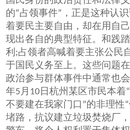
国民身份的政治责任和法律
占领事件
，正是这种认识
的
“
”
着要民主要自由，却在用自
现出各自的典型特征。和践
利
占领者高喊着要主张公民
;
于国民义务至上。这些问题
政治参与群体事件中通常也
年
月
日杭州某区市民本着
5
10
“
不要建在我家门口
的非理性
”
“
堵路，抗议建立垃圾焚烧厂