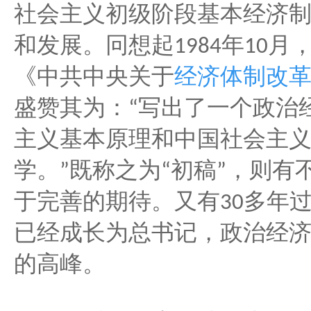
社会主义初级阶段基本经济
年
月
和发展。冋想起
1984
10
《中共中央关于
经济体制改
盛赞其为：
写出了一个政治
“
主义基本原理和中国社会主
学。
既称之为
初稿
，则有
”
“
”
于完善的期待。又有
多年
30
已经成长为总书记，政治经
的高峰。