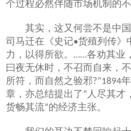
个过程必然伴随市场机制的
其实，这又何尝不是中国
司马迁在《史记
货殖列传》
•
力，以得所欲。
各劝其业
……
曰夜无休时，不召而自来，
所符，而自然之验邪
年
?”1894
章，亦总结提出了
人尽其才
“
货畅其流
的经济主张。
”