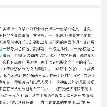
许多毕业生在毕业前都会被要求写一份毕业论文。那么，
怎样的？具体请看下文分析。一、标题 标题是文章的眉
无论是何种形式，总要以全部或不同的侧面体现作者的写
题
一般分为总标题、副标题、分标题几种。 (一)总标题 总
写法有： ①揭示课题的实质。这种形式的标题，高度概括
。它具有高度的明确性，便于读者把握全文内容的核心。
《关于经济体制的模式问题》、《经济中心论》、《县级
式。这类标题用设问句的方式，隐去要回答的内容，实际上
意婉转，需要读者加以思考罢了。这种形式的标题因其观
家庭联产承包制就是单干吗?》、《商品经济等同于资本
围。这种形式的标题，从其本身的角度看，看不出作者所指
限定。拟定这种标题，一方面是文章的主要论点难以用一