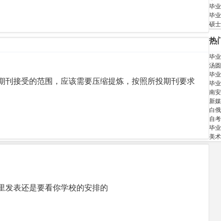
毕业
毕业
硕士
热
毕业
汤圆
毕业
期刊接受的范围，应该需要压缩提炼，按照所投期刊要求
毕业
南安
新媒
白俄
自考
毕业
美术
里发表还是要看你学校的安排的