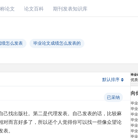
称论文
论文百科
期刊发表知识库
成绩怎么发表
毕业论文成绩怎么发表的
毕业
默认排序
优质
向
已采纳
毕业
毕业
自己找出版社。第二是代理发表。自己发表的话，比较麻
毕业
毕业
相对而言好多了，所以还个人觉得你可以找一些像众望论
毕业
发表。
毕业
毕业