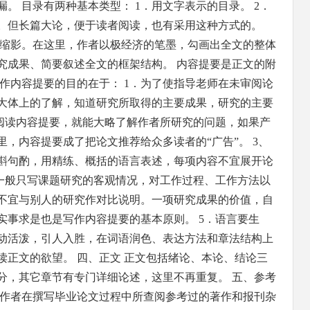
。 目录有两种基本类型： 1．用文字表示的目录。 2．
。但长篇大论，便于读者阅读，也有采用这种方式的。
的缩影。在这里，作者以极经济的笔墨，勾画出全文的整体
究成果、简要叙述全文的框架结构。 内容提要是正文的附
作内容提要的目的在于： 1．为了使指导老师在未审阅论
大体上的了解，知道研究所取得的主要成果，研究的主要
过阅读内容提要，就能大略了解作者所研究的问题，如果产
，内容提要成了把论文推荐给众多读者的“广告”。 3、
斟句酌，用精练、概括的语言表述，每项内容不宜展开论
要一般只写课题研究的客观情况，对工作过程、工作方法以
不宜与别人的研究作对比说明。一项研究成果的价值，自
实事求是也是写作内容提要的基本原则。 5．语言要生
动活泼，引人入胜，在词语润色、表达方法和章法结构上
读正文的欲望。 四、正文 正文包括绪论、本论、结论三
分，其它章节有专门详细论述，这里不再重复。 五、参考
指作者在撰写毕业论文过程中所查阅参考过的著作和报刊杂