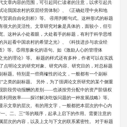
代文章内容的范围，可引起同仁读者的注意，以求引起共
试论我国农村的双层经营体制》、《正确处理中央和地
方贸易自由化剖析》等。 ④用判断句式。这种形式的标题
有很大的灵活性。文章研究对象是具体的，面较小，但引
宽。这种从小处着眼，大处着手的标题，有利于科学思维
的兴起看中国农村的希望之光》、《科技进步与农业经
本质》等。⑤用形象化的语句。如《激励人心的管理体
之光的理论》等。 标题的样式还有多种，作者可以在实践
 为了点明论文的研究对象、研究内容、研究目的，对总标题
副标题。特别是一些商榷性的论文，一般都有一个副标
榷”之类的副标题。 另外，为了强调论文所研究的某个侧重
现阶段劳动报酬的差别——也谈按劳分配中的资产阶级权
质利用效率——探讨解决吃饭问题的一种发展战略》等。
显示文章的层次。有的用文字，一般都把本层次的中心内
“一、二、三”等的顺序，起承上启下的作用。需要注意的
属层次的内容，以及上文与下文的联系紧密性。 对于标题