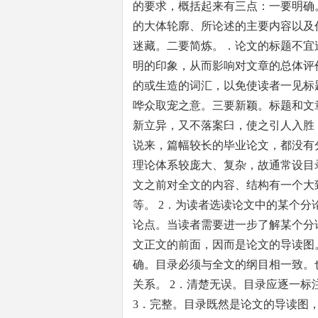
的要求，概括起来有三点：一要明确
的大体轮廓、所论述的主要内容以及
迷藏。二要简炼。．论文的标题不宜
明的印象，从而影响对文章的总体评
的或生造的词汇，以免使读者一见标
哗众取宠之意。三要新颖。标题和文
新立异，又不落案臼，使之引人入胜
说来，篇幅较长的毕业论文，都没有
理论体系较庞大、复杂，故通常设目录
文之前对全文的内容、结构有一个大
等。 2．为读者选读论文中的某个
论点。当读者需要进一步了解某个分
文正文的前面，因而是论文的导读图
确。目录必须与全文的纲目相一致。
关系。 2．清楚无误。目录应逐一
3．完整。目录既然是论文的导读图