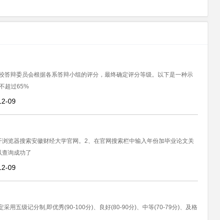
校答辩委员会根据各系答辩小组的评分，最终确定评分等级。以下是一种示
不超过65%
12-09
开浏览器搜索安徽财经大学官网。2、在官网搜索栏中输入年份加毕业论文关
以查询成功了
12-09
五级记分制,即优秀(90-100分)、良好(80-90分)、中等(70-79分)、及格