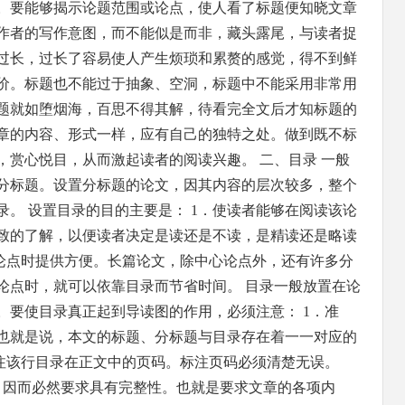
。要能够揭示论题范围或论点，使人看了标题便知晓文章
作者的写作意图，而不能似是而非，藏头露尾，与读者捉
过长，过长了容易使人产生烦琐和累赘的感觉，得不到鲜
价。标题也不能过于抽象、空洞，标题中不能采用非常用
题就如堕烟海，百思不得其解，待看完全文后才知标题的
章的内容、形式一样，应有自己的独特之处。做到既不标
，赏心悦目，从而激起读者的阅读兴趣。 二、目录 一般
分标题。设置分标题的论文，因其内容的层次较多，整个
。 设置目录的目的主要是： 1．使读者能够在阅读该论
致的了解，以便读者决定是读还是不读，是精读还是略读
分论点时提供方便。长篇论文，除中心论点外，还有许多分
论点时，就可以依靠目录而节省时间。 目录一般放置在论
。要使目录真正起到导读图的作用，必须注意： 1．准
也就是说，本文的标题、分标题与目录存在着一一对应的
标注该行目录在正文中的页码。标注页码必须清楚无误。
，因而必然要求具有完整性。也就是要求文章的各项内