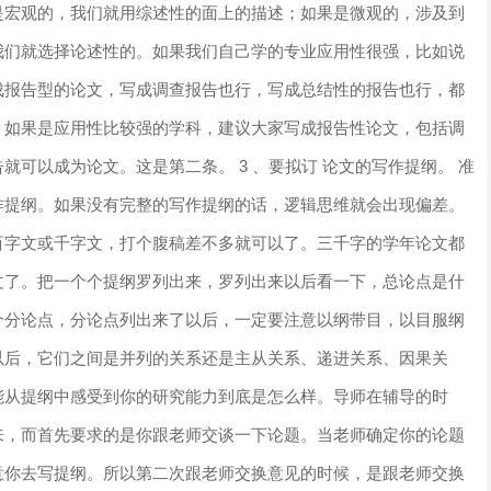
是宏观的，我们就用综述性的面上的描述；如果是微观的，涉及到
我们就选择论述性的。如果我们自己学的专业应用性很强，比如说
成报告型的论文，写成调查报告也行，写成总结性的报告也行，都
。如果是应用性比较强的学科，建议大家写成报告性论文，包括调
可以成为论文。这是第二条。 3 、要拟订 论文的写作提纲。 准
作提纲。如果没有完整的写作提纲的话，逻辑思维就会出现偏差。
百字文或千字文，打个腹稿差不多就可以了。三千字的学年论文都
文了。把一个个提纲罗列出来，罗列出来以后看一下，总论点是什
个分论点，分论点列出来了以后，一定要注意以纲带目，以目服纲
以后，它们之间是并列的关系还是主从关系、递进关系、因果关
能从提纲中感受到你的研究能力到底是怎么样。导师在辅导的时
来，而首先要求的是你跟老师交谈一下论题。当老师确定你的论题
意你去写提纲。所以第二次跟老师交换意见的时候，是跟老师交换