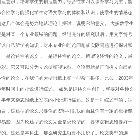
创造意识，培养学生的创造能力；综合性学习以课外学习为主，能
综合性学习能强化学生对语文学习的体验和认识，使学生的情感态
这几个体会是努力地从理论上探讨，说明它的意义。 大多数学生
要是对某一个专业领域的问题，经过充分的研究以后，用文字符号
者以自己所学的知识，对本专业的理论问题或实际问题进行探讨和
，一是论述性的论文，一是综述性的论文。所谓论述性的论文，最
色彩。它又可以分为立论型和驳论型。立论型就是正面树立自己的
性的论文，在我们的大型报纸上和一些杂志很多。比如，2003年
年时间里的小说进行综述。 如果是综述文学创作，就要对各种文
对半年来杂志报纸上发表的小说进行描述。这是一种综述型的，往
而言，综述型的论文只要你的资料可以找到而且你有一定的概括能
容易些。因为论述型的论文完全是议论型的，要求逻辑思维要好一
究的。这还是本科生，那么研究生就更不用说了。论文类型的选