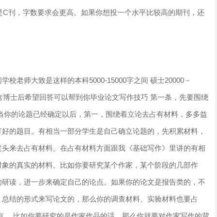
其是C刊，字数要求会更高。如果你想投一个水平比较高的期刊，还
老师大致是这样的本科5000-15000字之间 硕士20000－
00字之间含博士后希望回答可以帮到你毕业论文写作技巧 第一条，先要围绕
当你的论题已经确定以后，第一，围绕着立论去占有材料，多多益
订好的题目。有相当一部分学生是自己确立论题的，先积累材料，
过头来去占有材料。在占有材料方面跟我《基础写作》里讲的有相
对象的真实的材料。比如你要研究某个作家，某个阶段的几部作
的研读，进一步来确定自己的论点。如果你的论文是报告类的，不
、总结的形式来写论文的，那么你的调查材料、实验材料也要占
有。 比如你要研究的是作家作品的话，那么你就要对作家写作的背