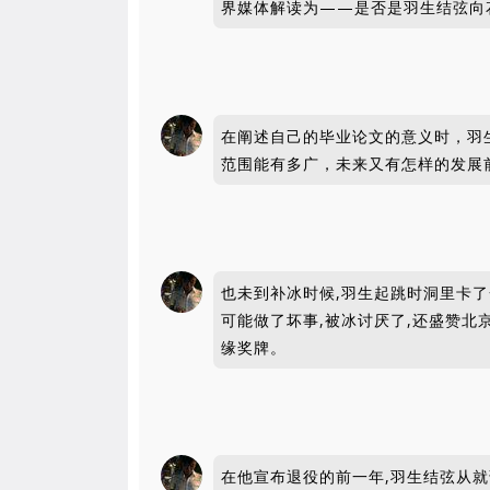
界媒体解读为——是否是羽生结弦向花
在阐述自己的毕业论文的意义时，羽
范围能有多广，未来又有怎样的发展前
也未到补冰时候,羽生起跳时洞里卡了
可能做了坏事,被冰讨厌了,还盛赞北
缘奖牌。
在他宣布退役的前一年,羽生结弦从