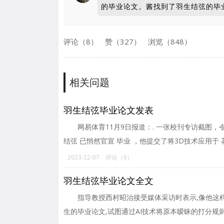
的毕业论文。酱找到了羽生结弦的毕
评论（8）
赞（327）
浏览（848）
相关问题
羽生结弦毕业论文发表
网易体育11月9日报道：. 一张校刊专访截图，
结弦 已悄然官宣 毕业 ，他提交了将3D技术应用于 
2023-12-07
评论（9）
羽生结弦毕业论文全文
指导教授西村昭治接受媒体采访时表示,像他这样
生的毕业论文,试图通过AI技术将原本暧昧的打分规