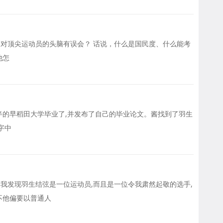
是对顶尖运动员的头脑有误会？ 话说，什么是国民度、什么能考
他怎
半的早稻田大学毕业了,并发布了自己的毕业论文。酱找到了羽生
字中
,我发现羽生结弦是一位运动员,而且是一位令我肃然起敬的选手,
不他偏要以普通人