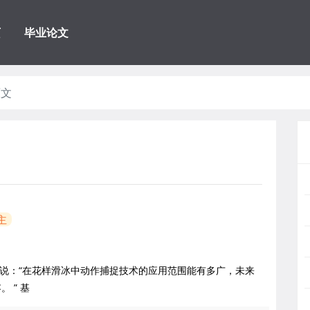
页
毕业论文
原文
主
 ” 基