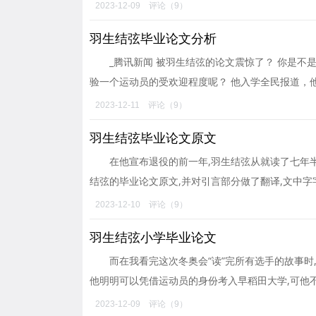
2023-12-09
评论（9）
羽生结弦毕业论文分析
_腾讯新闻 被羽生结弦的论文震惊了？ 你是不
验一个运动员的受欢迎程度呢？ 他入学全民报道，
2023-12-11
评论（9）
羽生结弦毕业论文原文
在他宣布退役的前一年,羽生结弦从就读了七年
结弦的毕业论文原文,并对引言部分做了翻译,文中字
2023-12-10
评论（9）
羽生结弦小学毕业论文
而在我看完这次冬奥会“读”完所有选手的故事时
他明明可以凭借运动员的身份考入早稻田大学,可他
2023-12-09
评论（9）