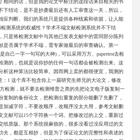
了相同的话，但是我的论文中标注的这段话来自相关的书
不下结论，是不是抄袭最后还有人工审查这一关，所以，
相应判断。我们的系统只是提供各种线索和依据，让人能
网检测系统的权威性？学术不端文献检测系统并不下结
，只是将检测文献中与其他已发表文献中的雷同部分陈列
献是否属于学术不端，需专家做最后的审查确认。第一
己一字一句写的大神)，可以采用万方、papertest去检
检测的，也就是说你抄的任何一句话都会被检测出来。这
分析这种算法比较简单。因而网上卖的都很便宜，我测的
意：1 这个库不包含你上一届研究生师兄的大论文，修改
用万方检测，就不要去检测维普之类的先把论文电子版复制一
份复制的备份论文，把检测出重复的部分能删了先删了，
好是加减字符，不要改顺序，改顺序没太大用，参考文献删
文文献可以15个字符换一个词。把修改过的上交，重新过
交纸质版。那个系统很麻烦的，很多没看过没应用过的文
功夫，都是互相抄，但是为了保证论文的完整性和表述的