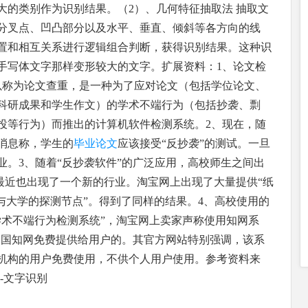
大的类别作为识别结果。（2）、几何特征抽取法 抽取文
分叉点、凹凸部分以及水平、垂直、倾斜等各方向的线
置和相互关系进行逻辑组合判断，获得识别结果。这种识
手写体文字那样变形较大的文字。扩展资料：1、论文检
以称为论文查重，是一种为了应对论文（包括学位论文、
科研成果和学生作文）的学术不端行为（包括抄袭、剽
投等行为）而推出的计算机软件检测系统。2、现在，随
消息称，学生的
毕业论文
应该接受“反抄袭”的测试。一旦
业。3、随着“反抄袭软件”的广泛应用，高校师生之间出
。最近也出现了一个新的行业。淘宝网上出现了大量提供“纸
与大学的探测节点”。得到了同样的结果。4、高校使用的
学术不端行为检测系统”，淘宝网上卖家声称使用知网系
由中国知网免费提供给用户的。其官方网站特别强调，该系
机构的用户免费使用，不供个人用户使用。参考资料来
-文字识别