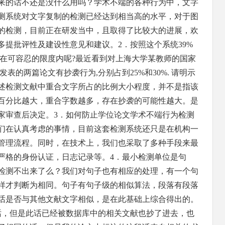
来的话不还是没什么用吗？学术不端的各种行为中，文字
测系统对文字复制的检测已经达到相当高的水平，对于图
的检测，目前正在研发当中，且取得了比较大的进展，欢
多提批评性及建设性意见和建议。2．按照这个系统39%
着在可容忍的限度内呢?最近看到对上海大学某教师的国家
表的两篇论文有抄袭行为,分别占到25%和30%. 请明示
述检测文献中重合文字所占的比例大小程度，并不是指该
百分比越大，重合字数越多，存在抄袭的可能性越大。是
家审查后决定。3．如何防止学位论文学术不端行为检测
们在认真考虑的事情，目前这套检测系统还只是在机构一
管理流程。同时，在技术上，我们也采取了多种手段来最
严格的身份认证，日志记录等。4．最小检测单位是句
检测不出来了么？我们对句子也有相应的处理，有一个句
样才判断为相同。句子有句子级的相似算法，段落有段落
话是否与其他文献文字相似，是在此基础上综合得出的。
话，但是此话已经被数据库中的相关文献也抄了进去，也