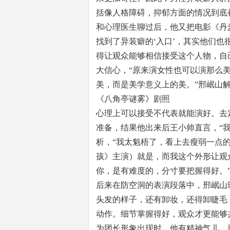
括像人格障碍，抑郁方面的情况到底
和心理医生聊过后，他又把电影《丹
找到了异装癖的‘入口’，其实他们
得让观众能够相信接受这个人物，自
大信心，“原来演女性也可以演那么
美，而是美学意义上的美。”邢岷山
《八角亭谜雾》剧照
心理上可以接受不代表就能演好。去
准备，结果他出来后王小帅直言，“
析，“我太魁梧了，看上去瘦弱一点
孩》主演）就是，而我这个外形让观
你，是有难度的，分寸要把握得好。
后来在防空洞的表演段落中，邢岷山
头发的样子，还有卸妆，还得卸睫毛
动作。细节掌握得好，观众才更能够
为团长形象出现时，他有精神气儿，