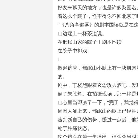
好友来聊天的地方，也是许多梨园名
着这么个院子，怪不得你不回北京了
“《八角亭谜雾》的剧本围读就是在
山边端上一杯茶边说。
在邢岷山家的院子里剧本围读
在院子中排戏
1
掀起裤管，邢岷山小腿上有一块肌肉
的。
剧中，丁桡烈跟着玄念玫去酒吧，发
倒了朱胜辉。在拍摄现场，那一绊是
山心里当即凉了一下，“完了，我觉得
周围人涌上来，邢岷山的腿上已经肿
验判断自己的伤势，缓过一点后，他
处于肿痛状态。
这个镜头在第一集播出，但观众当时