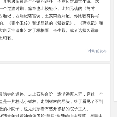
。其实唐传奇是个不错的选择，毕竟它对后世小说。戏
一个过渡时期，篇章也比较短小。比如元稹的《莺莺
西厢记，西厢记诸宫调，王实甫西厢记。你比较有得写，
响。《霍小玉传》和汤显祖的《紫钗记》。《离魂记》和
大唐天宝遗事》对于梧桐雨，长生殿。或者选择久远事
王昭君。
10小时前发布
灵隐寺的道路。走上石头台阶，逐渐远离人群，穿过一个
边是一片桂花小树林。走到树林的尽头，终于看见了不到
壁的小院子，也见到穿着布艺开襟衫的院子主人。
晓晴常年过着神仙伴侣般“隐居”生活的山中院落，是圈中