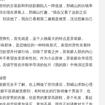
曾经的古装剧和刑侦剧都陷入一阵低迷，邢岷山的出镜率
鞋出现在屏幕上，邢岷山打趣，“我岳父看了这剧之后
。别说他了，我自己看都第二遍都是难受，没法想象自己
理挣扎，首先就是，这个人物最大的特点是异装癖。
是特殊群体，是恋物症的一种特殊形式，表现对异性衣着特
烈欲望并付诸行动，但除了穿着之外，异装癖人群的内心
并不希望改变原有性别。作为小众群体，异装癖在华语范
，吴镇宇曾在许鞍华导演的短片《我的路》中饰演过异装
秘密
装癖完全不了解。在上网做了些功课后，邢岷山求助心理
装癖不容易被觉察到，有时候女的打扮得像个男孩子，也
女的穿男的衣服，但是男的要穿高跟鞋，弄个长发，看起
的生存空间更加逼仄、更加不易。我也正好请教对方了包