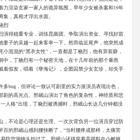
着力渲染玄家一家人的诡异氛围，早年少女被杀案和19年
两集，真相才浮出水面。
桡烈
烈演得稳重专业，训练昆曲团、争取演出资金、寻找好苗
他妻子的吴越一起来客串一下。然而临近尾声，他突然成
死小混混的“黑衣女性”，一直都是丁桡烈，他有异装癖，
洞中，丁桡烈有一个秘密天地，在十几年前的那个暴雨
戴着假发，唱着《孽海记》，企图囚禁少女玄珍，却失手
许多bug，但评论一致认可剧里的实力派演员表现出色，
部剧的高光点。邢岷山演出了角色的复杂性，神经质和悲
另一人格”出现，丁桡烈被诱捕时，邢岷山长达几分钟都没
山，不论是心理还是生理。一次次背负另一位演员穿过防
半百的邢岷山感到腰快断了，“当时腰疼成那样，太痛苦
容易防空洞镜头拍过了，邢岷山还得穿着高跟鞋在小树林