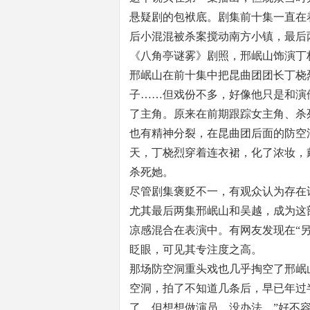
悬疑剧的包袱底。剧集前十集一直在
后小混混被杀案搅动南方小镇，最后
《八角亭谜雾》剧照，邢岷山饰演丁
邢岷山在前十集中把昆曲团团长丁桡
子……但戏份不多，好像他只是和演
了主角。原来在前期跟踪女主角、杀
也有精神分裂，在昆曲团后面的防空
天，丁桡烈穿着连衣裙，化了浓妆，
杀死她。
尽管剧集褒贬不一，有观众认为存在
尤其最后两集邢岷山和吴越，成为这
凉感混合在表演中。有网友发现在“
眨眼，可见其专注度之高。
那场防空洞重头戏也几乎掏空了邢岷
空洞，拍了不知道几条后，早已年过
了，但想想做演员，没办法。”好不