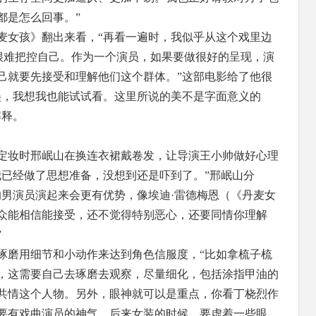
都是怎么回事。”
麦女孩》翻出来看，“再看一遍时，我似乎从这个戏里边
也很难把控自己。作为一个演员，如果要做很好的呈现，演
己就要先接受和理解他们这个群体。”这部电影给了他很
美，我想我也能试试看。这里所说的美不是字面意义的
解释。
定妆时邢岷山在换连衣裙戴卷发，让导演王小帅做好心理
我已经做了思想准备，没想到还是吓到了。”邢岷山分
的男演员演起来会更有优势，像埃迪·雷德梅恩（《丹麦女
众能相信能接受，还不觉得特别恶心，还要同情你理解
”
琢磨用细节和小动作来达到角色信服度，“比如拿梳子梳
，这需要自己去琢磨去观察，尽量细化，包括涂指甲油的
共情这个人物。另外，眼神就可以是重点，你看丁桡烈作
要有戏曲演员的神气，后来女装的时候，要虚着一些眼