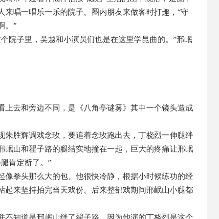
人来唱一唱乐一乐的院子。圈内朋友来做客时打趣，“守
啊。”
这个院子里，吴越和小演员们也是在这里学昆曲的。”邢岷
看上去和旁边不同，是《八角亭谜雾》其中一个镜头造成
现朱胜辉调戏念玫，要追着念玫跑出去，丁桡烈一伸腿绊
邢岷山和翟子路的腿结实地撞在一起，巨大的疼痛让邢岷
腿肯定断了。”
起像拳头那么大的包。他很快冷静，根据小时候练功的经
站起来坚持拍完当天戏份。后来整部戏期间邢岷山小腿都
并不知道是邢岷山绊了翟子路，因为他演的丁桡烈是这个