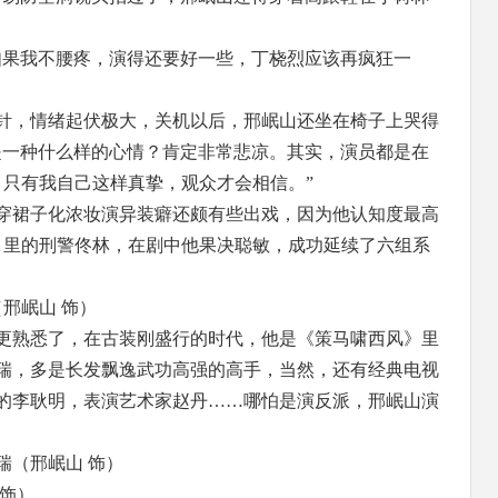
如果我不腰疼，演得还要好一些，丁桡烈应该再疯狂一
针，情绪起伏极大，关机以后，邢岷山还坐在椅子上哭得
是一种什么样的心情？肯定非常悲凉。其实，演员都是在
。只有我自己这样真挚，观众才会相信。”
穿裙子化浓妆演异装癖还颇有些出戏，因为他认知度最高
4》里的刑警佟林，在剧中他果决聪敏，成功延续了六组系
邢岷山 饰）
更熟悉了，在古装刚盛行的时代，他是《策马啸西风》里
瑞，多是长发飘逸武功高强的高手，当然，还有经典电视
的李耿明，表演艺术家赵丹……哪怕是演反派，邢岷山演
瑞（邢岷山 饰）
 饰）