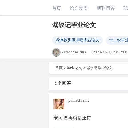
首页
论文发表
期刊问答
职
紫钗记毕业论文
浅谈钗头凤演唱毕业论文
十二钗毕
karenchao1983
2023-12-07 23:12:08
首页
>
毕业论文
>
紫钗记毕业论文
5个回答
princefrank
宋词吧,再就是唐诗