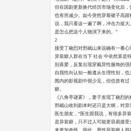
但在国剧更新换代经历市场变化后，
也有所减少。如今突然穿着裙子高跟
说，我只看这一遍了啊，冲击力挺大
是怎么把这个人物演下来的。”
2
接受丁桡烈对邢岷山来说确有一番心
异装癖人群在当下 社会 中依然算
别喜爱，反复出现穿戴异性服饰的强
自我性向认知一般遵从生理性别，也
围内的影视剧中很少见，但也曾有过
癖。
《八角亭谜雾》，妻子发现丁桡烈的
邢岷山收到剧本时还只是大纲，对异
医生朋友，“医生跟我说，有很多异
是异装癖，只不过人可能更容易接受
来更加奇怪。因此，男性异装癖人群