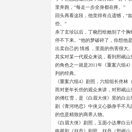
里奔跑，“每走一步全身都在疼。”
回头再看这段，他觉得有点遗憾，“
些。”
杀了玄珍以后，丁桡烈给她别了个胸
停不下来。“他的梦破碎了，你想他
出卖自己的 情感 ，里面的伤害很大
其实对某一代观众来说，看到邢岷山
的角色之一就是2011年《重案六组
列的经典。
《重案六组4》剧照，六组组长佟林（
而对更年长些的观众来讲，对邢岷山
的傅红雪，是《白眉大侠》里的白云
剧《青河绝恋》中侠义心肠身手不凡
的也是精致的商界人物。
《白眉大侠》剧照，玉面小达摩白云
电视剧《赵丹》剧照，赵丹（邢岷山