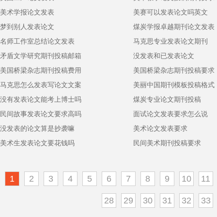
美术学报论文发表
美赛可以发表论文吗英文
梦到别人发表论文
煤炭学报卓越期刊论文发表
名师工作室总结论文发表
马克思专业发表论文期刊
矛盾文学研究期刊投稿邮箱
没发表和已发表论文
美国桥梁杂志期刊投稿费用
美国桥梁杂志期刊投稿要求
马克思怎么发表写论文文案
美丽中国期刊模板投稿格式
没有发表论文能考上博士吗
煤炭专业论文期刊投稿
民间故事发表论文要求高吗
面试论文发表要求怎么说
没发表的论文算是抄袭嘛
美术论文发表要求
美术生发表论文要花钱吗
民间美术期刊投稿要求
1
2
3
4
5
6
7
8
9
10
11
28
29
30
31
32
33