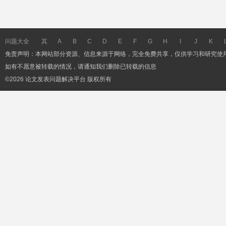
问题大全
其
A
B
C
D
E
F
G
H
I
J
K
免责声明：本网站部分资源、信息来源于网络，完全免费共享，仅供学习和研究使
它
如有不愿意被转载的情况，请通知我们删除已转载的信息
©2026 论文发表问题解决平台 版权所有