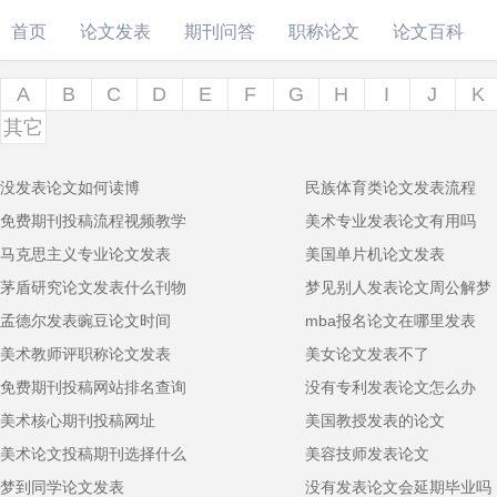
首页
论文发表
期刊问答
职称论文
论文百科
A
B
C
D
E
F
G
H
I
J
K
其它
没发表论文如何读博
民族体育类论文发表流程
免费期刊投稿流程视频教学
美术专业发表论文有用吗
马克思主义专业论文发表
美国单片机论文发表
茅盾研究论文发表什么刊物
梦见别人发表论文周公解梦
孟德尔发表豌豆论文时间
mba报名论文在哪里发表
美术教师评职称论文发表
美女论文发表不了
免费期刊投稿网站排名查询
没有专利发表论文怎么办
美术核心期刊投稿网址
美国教授发表的论文
美术论文投稿期刊选择什么
美容技师发表论文
梦到同学论文发表
没有发表论文会延期毕业吗