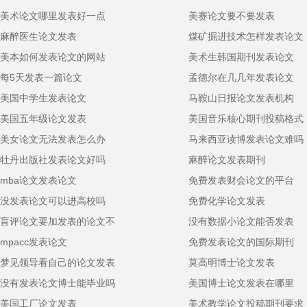
美术论文哪里发表好一点
美赛论文要不要发表
麻醉医生论文发表
煤矿掘进技术怎样发表论文
美本如何发表论文的网站
美术生韩国期刊发表论文
每5天发表一篇论文
孟德尔在几几年发表论文
美国中学生发表论文
马鞍山日报论文发表机构
美国五年级论文发表
美国音乐核心期刊投稿格式
美女论文无法发表怎么办
马来西亚读博发表论文难吗
牡丹出版社发表论文好吗
麻醉论文发表期刊
mba论文发表论文
免费发表财会论文的平台
没发表论文可以进高校吗
免费化学论文发表
盲评论文要加发表的论文不
没有数据小论文能否发表
mpacc发表论文
免费发表论文的国际期刊
梦见领导看自己的论文发表
莫高明博士论文发表
没有发表论文博士能毕业吗
美国博士论文发表在哪里
美国工厂论文发表
美术教学论文投稿期刊要求