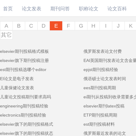
首页
论文发表
期刊问答
职称论文
论文百科
A
B
C
D
E
F
G
H
I
J
K
其它
elsevier期刊投稿格式模板
俄罗斯发表论文付费
elsevier旗下期刊投稿注册
EAI英国期刊发表论文含金
est期刊投稿选哪个editor
epjst期刊投稿经验
EI论文是电子发表
俄语硕士论文发表时间
儿童保健论文发表
ees期刊投稿周期
儿童论文投稿期刊要求高吗
ei期刊从投稿到收录需要多
engineering期刊投稿经验
elsevier期刊latex投稿
electronics期刊投稿经验
ETP期刊投稿周期
elsevier旗下的期刊投稿格式
est期刊投稿材料
elsevier旗下的期刊投稿状态
俄罗斯最近发表的论文