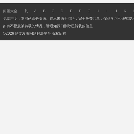
问题大全
其
A
B
C
D
E
F
G
H
I
J
K
免责声明：本网站部分资源、信息来源于网络，完全免费共享，仅供学习和研究使
它
如有不愿意被转载的情况，请通知我们删除已转载的信息
©2026 论文发表问题解决平台 版权所有